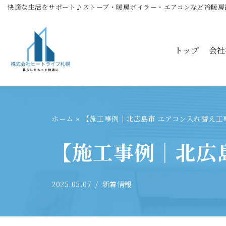
快適な生活をサポート♪ストーブ・暖房ボイラー・エアコンなど冷暖房
コ
ン
トップ
会社
テ
ン
ツ
へ
ス
ホーム
»
【施工事例｜北広島市 エアコン入れ替え工
キ
ッ
【施工事例｜北広
プ
2025.05.07
新着情報