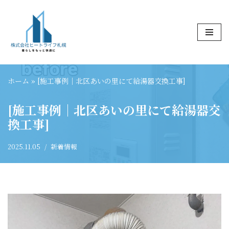
コ
ン
テ
ン
ツ
ホーム
»
[施工事例｜北区あいの里にて給湯器交換工事]
へ
ス
[施工事例｜北区あいの里にて給湯器交
キ
換工事]
ッ
プ
2025.11.05
新着情報