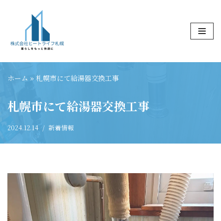
コ
ン
テ
ン
ツ
ホーム
»
札幌市にて給湯器交換工事
へ
ス
札幌市にて給湯器交換工事
キ
ッ
2024.12.14
新着情報
プ