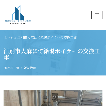
コ
ン
テ
ン
ツ
ホーム
»
江別市大麻にて給湯ボイラーの交換工事
へ
ス
江別市大麻にて給湯ボイラーの交換工
キ
事
ッ
プ
2025.01.20
新着情報